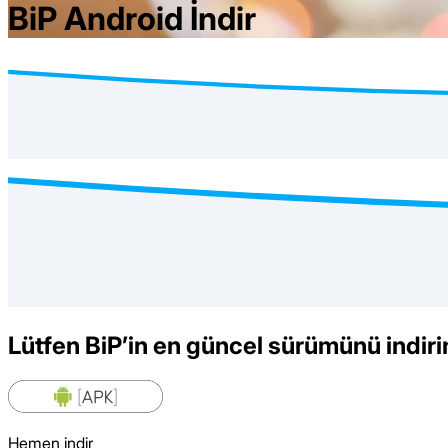
BiP Android İndir
Lütfen BiP’in en güncel sürümünü indiri
Hemen indir