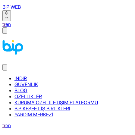
BiP WEB
tr
tr
en
İNDİR
GÜVENLİK
BLOG
ÖZELLİKLER
KURUMA ÖZEL İLETİŞİM PLATFORMU
BiP KEŞFET İŞ BİRLİKLERİ
YARDIM MERKEZİ
tr
en