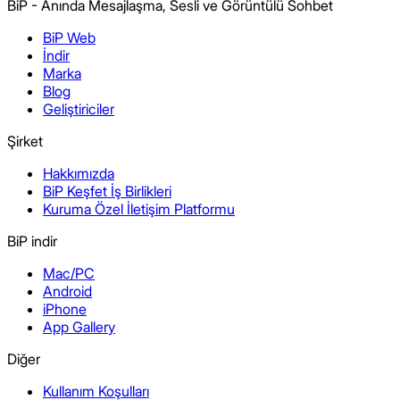
BiP - Anında Mesajlaşma, Sesli ve Görüntülü Sohbet
BiP Web
İndir
Marka
Blog
Geliştiriciler
Şirket
Hakkımızda
BiP Keşfet İş Birlikleri
Kuruma Özel İletişim Platformu
BiP indir
Mac/PC
Android
iPhone
App Gallery
Diğer
Kullanım Koşulları