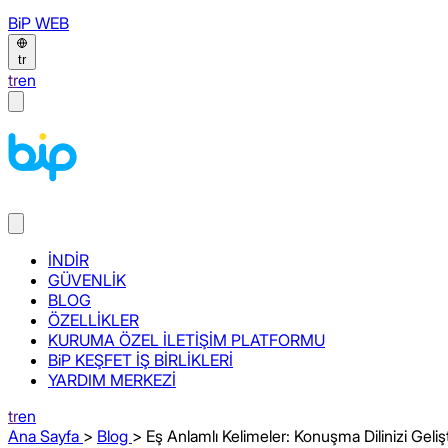
BiP WEB
tr
tr
en
İNDİR
GÜVENLİK
BLOG
ÖZELLİKLER
KURUMA ÖZEL İLETİŞİM PLATFORMU
BiP KEŞFET İŞ BİRLİKLERİ
YARDIM MERKEZİ
tr
en
Ana Sayfa
>
Blog
> Eş Anlamlı Kelimeler: Konuşma Dilinizi Gelişt