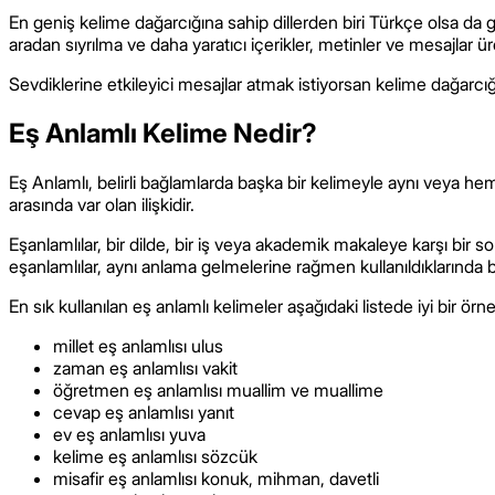
En geniş kelime dağarcığına sahip dillerden biri Türkçe olsa da 
aradan sıyrılma ve daha yaratıcı içerikler, metinler ve mesajlar ü
Sevdiklerine etkileyici mesajlar atmak istiyorsan kelime dağarcı
Eş Anlamlı Kelime Nedir?
Eş Anlamlı, belirli bağlamlarda başka bir kelimeyle aynı veya hem
arasında var olan ilişkidir.
Eşanlamlılar, bir dilde, bir iş veya akademik makaleye karşı bir so
eşanlamlılar, aynı anlama gelmelerine rağmen kullanıldıklarında bir
En sık kullanılan eş anlamlı kelimeler aşağıdaki listede iyi bir örne
millet eş anlamlısı ulus
zaman eş anlamlısı vakit
öğretmen eş anlamlısı muallim ve muallime
cevap eş anlamlısı yanıt
ev eş anlamlısı yuva
kelime eş anlamlısı sözcük
misafir eş anlamlısı konuk, mihman, davetli