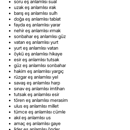
soru eş anlamlısı sual
uzak eş anlamlısı ırak
barış eş anlamlısı sulh
doğa eş anlamlısı tabiat
fayda eş anlamlısı yarar
nehir eş anlamlısı ırmak
sonbahar eş anlamlısı güz
vatan eş anlamlısı yurt
yurt eş anlamlısı vatan
öykü eş anlamlısı hikaye
esir eş anlamlısı tutsak
güz eş anlamlısı sonbahar
hakim eş anlamlısı yargıç
rüzgar eş anlamlısı yel
savaş eş anlamlısı harp
sınav eş anlamlısı imtihan
tutsak eş anlamlısı esir
tören eş anlamlısı merasim
ulus eş anlamlısı millet
tümce eş anlamlısı cümle
akıl eş anlamlısı us
amaç eş anlamlısı gaye
lider eş anlamlısı önder