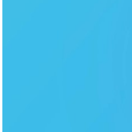
BiP ücretsiz midir?
BiP uygulama mağazalarında ücretsiz olarak sunulan bir
iletişim uygulamasıdır, BiP’i kullanmak için herhangi bir üyelik
bedeli ödenmez. Ancak BiP üzerinden mesajlaşma ve arama
yapmak, sunduğu özellik ve servislerden faydalanmak için
mobil veri ağı veya Wi-Fi üzerinden internete bağlı olmanız
gerekir. Turkcell ve Vodafone İletişim Pass kullanıcıları ise
internetinden harcamadan BiP ile mesajlaşabilir, sesli ve
görüntülü görüşme yapabilir.*