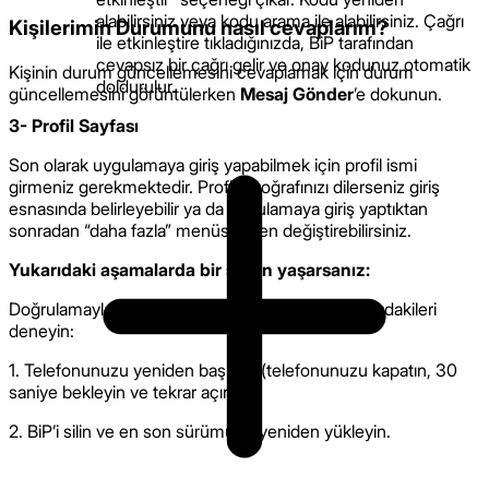
alabilirsiniz veya kodu arama ile alabilirsiniz. Çağrı
Kişilerimin Durumunu nasıl cevaplarım?
ile etkinleştire tıkladığınızda, BiP tarafından
cevapsız bir çağrı gelir ve onay kodunuz otomatik
Kişinin durum güncellemesini cevaplamak için durum
doldurulur.
güncellemesini görüntülerken
Mesaj Gönder
’e dokunun.
3- Profil Sayfası
Son olarak uygulamaya giriş yapabilmek için profil ismi
girmeniz gerekmektedir. Profil fotoğrafınızı dilerseniz giriş
esnasında belirleyebilir ya da uygulamaya giriş yaptıktan
sonradan “daha fazla” menüsünden değiştirebilirsiniz.
Yukarıdaki aşamalarda bir sorun yaşarsanız:
Doğrulamayla ilgili sorun yaşıyorsanız, lütfen aşağıdakileri
deneyin:
1. Telefonunuzu yeniden başlatın (telefonunuzu kapatın, 30
saniye bekleyin ve tekrar açın).
2. BiP’i silin ve en son sürümünü yeniden yükleyin.