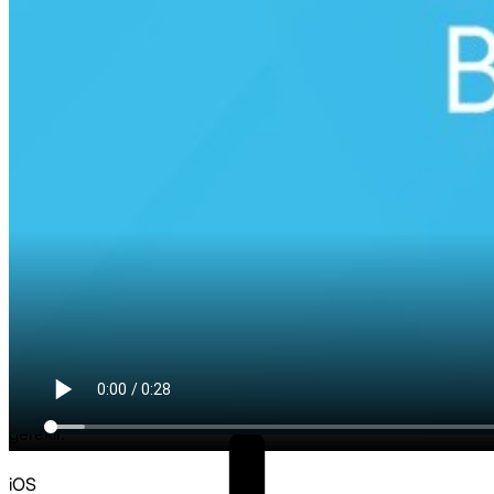
BiP Durum Nedir?
Durum ile fotoğraf ve videolarınızı ve 24 saat sonra kaybolan
güncellemeler şeklinde paylaşabilirsiniz. Kişilerinizin durum
güncellemesini görebilmeniz ve onların durum
güncellemelerini alabilmeniz için her iki tarafın da birbirinin
telefon numaralarını telefon rehberlerine kaydetmiş olmaları
gerekir.
iOS