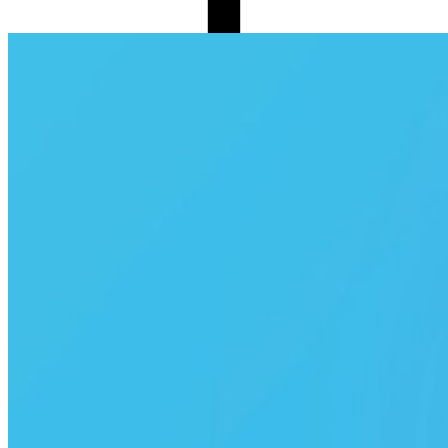
BiP’te Nasıl Durum Paylaşırım?
BiP’i açın > Durum’a dokunun.
Durum yüklemek için Android’de sağ altta, iOS’ta ise sağ
üstte bulunan ikonlardan resim ve video için kamera
ikonuna, metin için kalem ikonuna tıklayın.
Dilerseniz fotoğraf veya videonuza başlık ekleyebilir ve
düzenlemeler yapabilirsiniz.