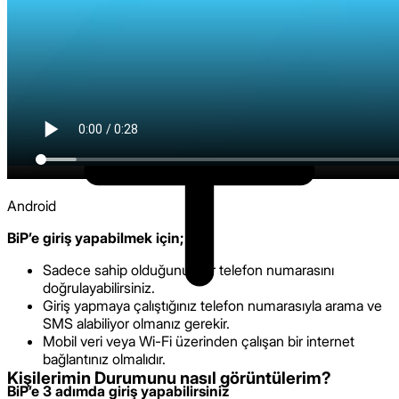
rehberine kaydetmiş kişiler tarafından görülebilir. Ayrıca
okundu bilgisi kapalı kişiler durumlarını kimlerin
görüntülediklerini göremezler ve durumunu görüntüledikleri
diğer kullanıcıların “Görüntüleyenler” alanında görünmezler.
Android
BiP’e giriş yapabilmek için;
Sadece sahip olduğunuz bir telefon numarasını
doğrulayabilirsiniz.
Giriş yapmaya çalıştığınız telefon numarasıyla arama ve
SMS alabiliyor olmanız gerekir.
Mobil veri veya Wi-Fi üzerinden çalışan bir internet
bağlantınız olmalıdır.
Kişilerimin Durumunu nasıl görüntülerim?
BiP’e 3 adımda giriş yapabilirsiniz