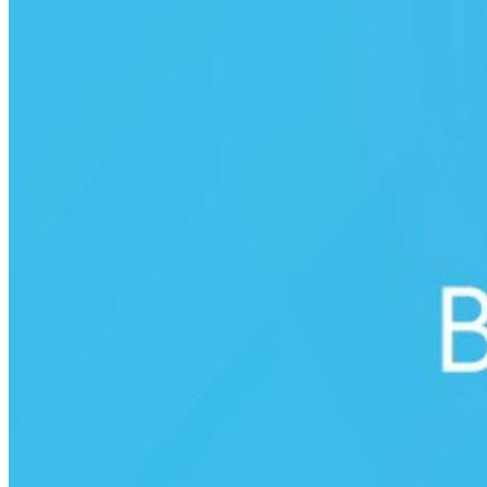
Sonrasında Gönder
simgesine dokunun.
Durumumu kimler görebilir? Kimlerin durumunu
görebilirim?
Durum güncellemeleriniz, telefon numarası telefonunuzun
rehberinde kayıtlı olan ve sizin telefon numaranızı kendi