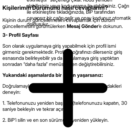
alabilirsiniz veya kodu arama ile alabilirsiniz. Çağrı
Kişilerimin Durumunu nasıl cevaplarım?
ile etkinleştire tıkladığınızda, BiP tarafından
cevapsız bir çağrı gelir ve onay kodunuz otomatik
Kişinin durum güncellemesini cevaplamak için durum
doldurulur.
güncellemesini görüntülerken
Mesaj Gönder
’e dokunun.
3- Profil Sayfası
Son olarak uygulamaya giriş yapabilmek için profil ismi
girmeniz gerekmektedir. Profil fotoğrafınızı dilerseniz giriş
esnasında belirleyebilir ya da uygulamaya giriş yaptıktan
sonradan “daha fazla” menüsünden değiştirebilirsiniz.
Yukarıdaki aşamalarda bir sorun yaşarsanız:
Doğrulamayla ilgili sorun yaşıyorsanız, lütfen aşağıdakileri
deneyin:
1. Telefonunuzu yeniden başlatın (telefonunuzu kapatın, 30
saniye bekleyin ve tekrar açın).
2. BiP’i silin ve en son sürümünü yeniden yükleyin.