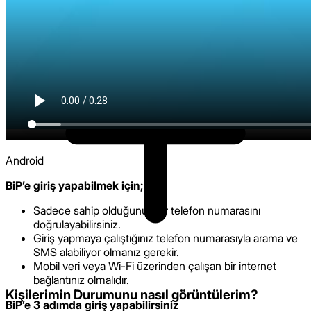
rehberine kaydetmiş kişiler tarafından görülebilir. Ayrıca
okundu bilgisi kapalı kişiler durumlarını kimlerin
görüntülediklerini göremezler ve durumunu görüntüledikleri
diğer kullanıcıların “Görüntüleyenler” alanında görünmezler.
Android
BiP’e giriş yapabilmek için;
Sadece sahip olduğunuz bir telefon numarasını
doğrulayabilirsiniz.
Giriş yapmaya çalıştığınız telefon numarasıyla arama ve
SMS alabiliyor olmanız gerekir.
Mobil veri veya Wi-Fi üzerinden çalışan bir internet
bağlantınız olmalıdır.
Kişilerimin Durumunu nasıl görüntülerim?
BiP’e 3 adımda giriş yapabilirsiniz