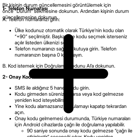
Bir kişinin durum güncellemesini görüntülemek için
1- Telefon Numarası
önce "Durum" sekmesine dokunun. Ardından kişinin durum
güncellemesine dokunun.
A. Telefon numaranızı girin:
Ülke kodunuz otomatik olarak Türkiye’nin kodu olan
“+90” seçilmiştir. Başka ülke kodu seçmek isterseniz
açılır listeden ülkenizi seçin.
Telefon numaranızı sağdaki kutuya girin. Telefon
numaranızın başına 0 koymayın.
B. Kod istemek için Doğrulama Kodunu Al’a dokunun.
2- Onay Kodu
SMS ile aldığınız 5 haneli kodu girin.
Kodu girmeden süreniz dolarsa veya kod gelmezse
yeniden kod isteyebilirsiniz.
Yine kodu alamazsanız uygulamayı kapatıp tekrardan
açın.
Onay kodu gelmemesi durumunda, Türkiye numaraları
için Android cihazlarda çağrı ile doğrulama yapılabilir.
90 saniye sonunda onay kodu gelmezse “çağrı ile
etkinleştir” seçeneği çıkar. Kodu yeniden