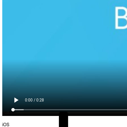
BiP Durum Nedir?
Durum ile fotoğraf ve videolarınızı ve 24 saat sonra kaybolan
güncellemeler şeklinde paylaşabilirsiniz. Kişilerinizin durum
güncellemesini görebilmeniz ve onların durum
güncellemelerini alabilmeniz için her iki tarafın da birbirinin
telefon numaralarını telefon rehberlerine kaydetmiş olmaları
gerekir.
iOS