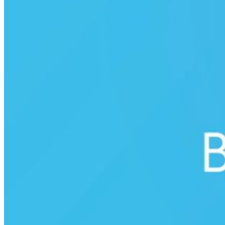
Sonrasında Gönder
simgesine dokunun.
Durumumu kimler görebilir? Kimlerin durumunu
görebilirim?
Durum güncellemeleriniz, telefon numarası telefonunuzun
rehberinde kayıtlı olan ve sizin telefon numaranızı kendi