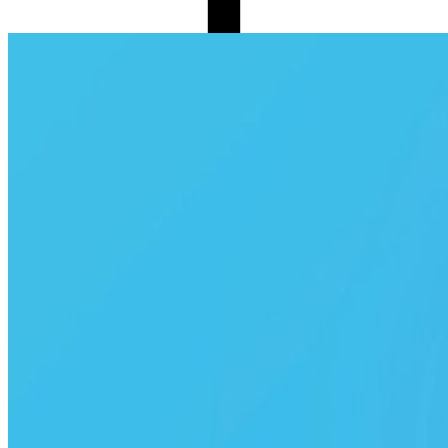
BiP’te Nasıl Durum Paylaşırım?
BiP’i açın > Durum’a dokunun.
Durum yüklemek için Android’de sağ altta, iOS’ta ise sağ
üstte bulunan ikonlardan resim ve video için kamera
ikonuna, metin için kalem ikonuna tıklayın.
Dilerseniz fotoğraf veya videonuza başlık ekleyebilir ve
düzenlemeler yapabilirsiniz.