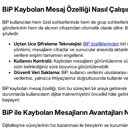
BiP Kaybolan Mesaj Özelliği Nasıl Çalışı
BiP kullanıcıları hem özel sohbetlerinde hem de grup sohbetler
göndericinin hem de alıcının cihazından otomatik olarak silinir. B
şöyledir:
Uçtan Uca Şifreleme Teknolojisi:
BiP özelliklerinden
biri
yöntemi, mesajların cihazlar ve sunucular arasında aktarılır
verilere erişimi tamamen engellenir.
Kullanıcı Kontrolü:
Kaybolan mesajların görüntülenme sür
sizin belirlediğiniz süre boyunca görüntülenebilir.
Güvenli Veri Saklama:
BiP, kullanıcı verilerini uluslarara
verileriniz, yalnızca ihtiyaçlarınız doğrultusunda kullanılır 
BiP kaybolan mesaj özelliği, tüm bu süreçleri bir araya getirerek 
durumlarda kullanıcıların dijital mahremiyetini öncelikli hâle get
başlayın!
BiP ile Kaybolan Mesajların Avantajları 
Dijitalleşme süreçlerinin hız kazanması ile bireylerin ve kurumları