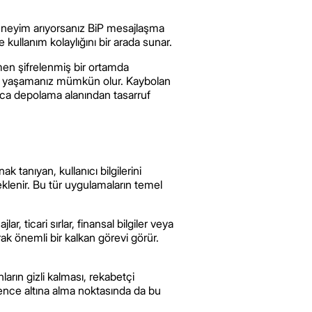
 deneyim arıyorsanız BiP mesajlaşma
kullanım kolaylığını bir arada sunar.
amen şifrelenmiş bir ortamda
imi yaşamanız mümkün olur. Kaybolan
rıca depolama alanından tasarruf
k tanıyan, kullanıcı bilgilerini
eklenir. Bu tür uygulamaların temel
r, ticari sırlar, finansal bilgiler veya
yarak önemli bir kalkan görevi görür.
nların gizli kalması, rekabetçi
vence altına alma noktasında da bu