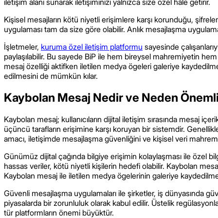
iletişim alanı sunarak iletişiminizi yalnızca size özel hâle getirir.
Kişisel mesajların kötü niyetli erişimlere karşı korunduğu, şifr
uygulaması tam da size göre olabilir. Anlık mesajlaşma uygulamala
İşletmeler,
kuruma özel iletişim platformu
sayesinde çalışanlarıyl
paylaşılabilir. Bu sayede BiP ile hem bireysel mahremiyetin he
mesaj özelliği aktifken iletilen medya ögeleri galeriye kaydedi
edilmesini de mümkün kılar.
Kaybolan Mesaj Nedir ve Neden Önemli
Kaybolan mesaj; kullanıcıların dijital iletişim sırasında mesaj içer
üçüncü tarafların erişimine karşı koruyan bir sistemdir. Genellik
amacı, iletişimde mesajlaşma güvenliğini ve kişisel veri mahremi
Günümüz dijital çağında bilgiye erişimin kolaylaşması ile özel bilgil
hassas veriler, kötü niyetli kişilerin hedefi olabilir. Kaybolan mesaj
Kaybolan mesaj ile iletilen medya ögelerinin galeriye kaydedilme
Güvenli mesajlaşma uygulamaları ile şirketler, iş dünyasında güvenili
piyasalarda bir zorunluluk olarak kabul edilir. Üstelik regülasy
tür platformların önemi büyüktür.