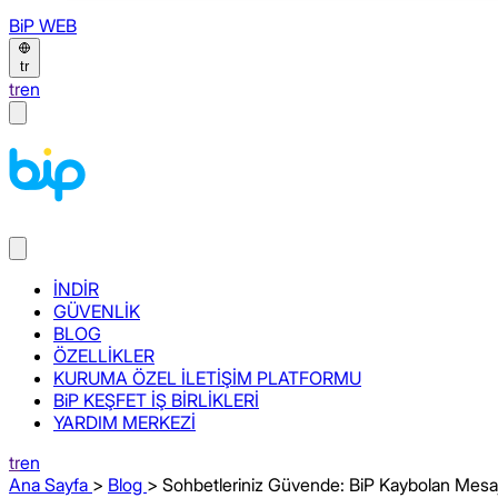
BiP WEB
tr
tr
en
İNDİR
GÜVENLİK
BLOG
ÖZELLİKLER
KURUMA ÖZEL İLETİŞİM PLATFORMU
BiP KEŞFET İŞ BİRLİKLERİ
YARDIM MERKEZİ
tr
en
Ana Sayfa
>
Blog
> Sohbetleriniz Güvende: BiP Kaybolan Mesaj 