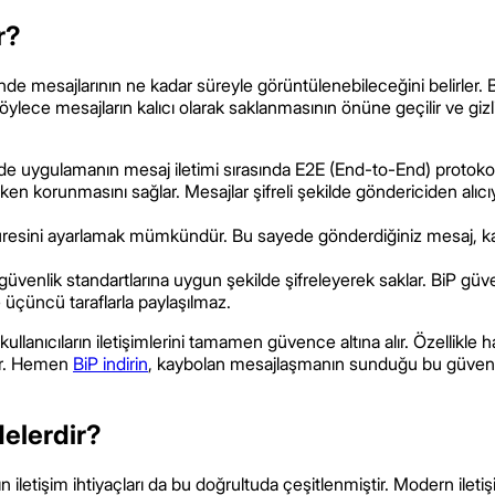
r?
inde mesajlarının ne kadar süreyle görüntülenebileceğini belirle
öylece mesajların kalıcı olarak saklanmasının önüne geçilir ve gizli
 de uygulamanın mesaj iletimi sırasında E2E (End-to-End) protoko
ken korunmasını sağlar. Mesajlar şifreli şekilde göndericiden alıcıy
esini ayarlamak mümkündür. Bu sayede gönderdiğiniz mesaj, karş
sı güvenlik standartlarına uygun şekilde şifreleyerek saklar. BiP güve
ve üçüncü taraflarla paylaşılmaz.
kullanıcıların iletişimlerini tamamen güvence altına alır. Özellikle
irir. Hemen
BiP indirin
, kaybolan mesajlaşmanın sunduğu bu güvenli
Nelerdir?
n iletişim ihtiyaçları da bu doğrultuda çeşitlenmiştir. Modern iletiş