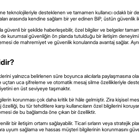
eleme teknolojileriyle desteklenen ve tamamen kullanıcı odaklı bir
rı arasında kendine sağlam bir yer edinen BiP, üstün güvenlik ile 
a güvenli bir şekilde haberleşebilir, özel bilgiler ve belgeler tam
m de kurumsal güvenliğin ön planda tutulduğu bir iletişim deney
lmemesi de mahremiyet ve güvenlik konularında avantaj sağlar. Ay
dir?
iklerini yalnızca belirlenen süre boyunca alıcılarla paylaşmasına olana
le uçtan uca şifreleme ve otomatik mesaj silme özellikleriyle dest
yetini en üst seviyeye taşımaktır.
erin korunması çok daha kritik bir hâle gelmiştir. Zira kişisel mesajla
 özelliği, bu tür tehditlere karşı kullanıcıların özel bilgilerini koru
mesi de bu bağlamda öne çıkan bir özelliktir.
r bir iletişim ortamı sağlayabilir. Ticari sırların veya stratejik pla
onlara uyum sağlama ve hassas müşteri bilgilerinin korunmasını gü