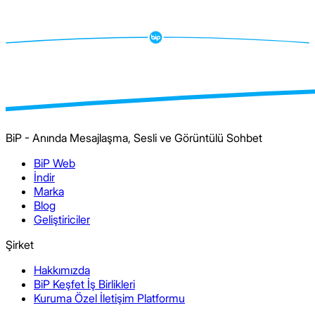
BiP - Anında Mesajlaşma, Sesli ve Görüntülü Sohbet
BiP Web
İndir
Marka
Blog
Geliştiriciler
Şirket
Hakkımızda
BiP Keşfet İş Birlikleri
Kuruma Özel İletişim Platformu