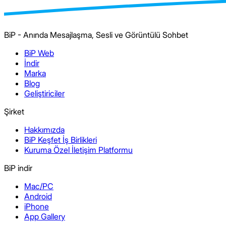
BiP - Anında Mesajlaşma, Sesli ve Görüntülü Sohbet
BiP Web
İndir
Marka
Blog
Geliştiriciler
Şirket
Hakkımızda
BiP Keşfet İş Birlikleri
Kuruma Özel İletişim Platformu
BiP indir
Mac/PC
Android
iPhone
App Gallery