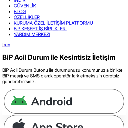
GÜVENLİK
BLOG
ÖZELLİKLER
KURUMA ÖZEL İLETİŞİM PLATFORMU
BiP KEŞFET İŞ BİRLİKLERİ
YARDIM MERKEZİ
tr
en
BiP Acil Durum ile Kesintisiz İletişim
BiP Acil Durum Butonu ile durumunuzu konumunuzla birlikte
BiP mesajı ve SMS olarak operatör fark etmeksizin ücretsiz
gönderebilirsiniz.