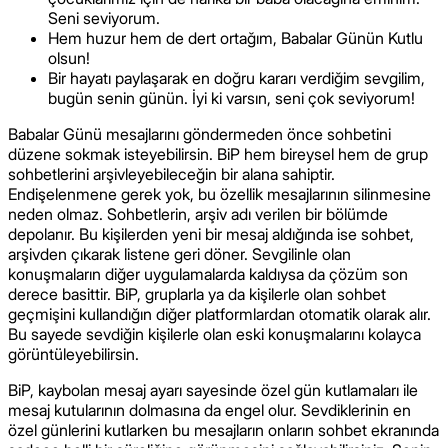
Seni seviyorum.
Hem huzur hem de dert ortağım, Babalar Günün Kutlu
olsun!
Bir hayatı paylaşarak en doğru kararı verdiğim sevgilim,
bugün senin günün. İyi ki varsın, seni çok seviyorum!
Babalar Günü mesajlarını göndermeden önce sohbetini
düzene sokmak isteyebilirsin. BiP hem bireysel hem de grup
sohbetlerini arşivleyebileceğin bir alana sahiptir.
Endişelenmene gerek yok, bu özellik mesajlarının silinmesine
neden olmaz. Sohbetlerin, arşiv adı verilen bir bölümde
depolanır. Bu kişilerden yeni bir mesaj aldığında ise sohbet,
arşivden çıkarak listene geri döner. Sevgilinle olan
konuşmaların diğer uygulamalarda kaldıysa da çözüm son
derece basittir. BiP, gruplarla ya da kişilerle olan sohbet
geçmişini kullandığın diğer platformlardan otomatik olarak alır.
Bu sayede sevdiğin kişilerle olan eski konuşmalarını kolayca
görüntüleyebilirsin.
BiP, kaybolan mesaj ayarı sayesinde özel gün kutlamaları ile
mesaj kutularının dolmasına da engel olur. Sevdiklerinin en
özel günlerini kutlarken bu mesajların onların sohbet ekranında