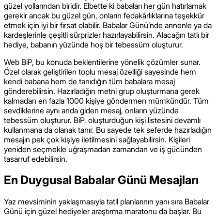
güzel yollarından biridir. Elbette ki babaları her gün hatırlamak
gerekir ancak bu güzel gün, onların fedakârlıklarına teşekkür
etmek için iyi bir fırsat olabilir. Babalar Günü’nde annenle ya da
kardeşlerinle çeşitli sürprizler hazırlayabilirsin. Alacağın tatlı bir
hediye, babanın yüzünde hoş bir tebessüm oluşturur.
Web BiP, bu konuda beklentilerine yönelik çözümler sunar.
Özel olarak geliştirilen toplu mesaj özelliği sayesinde hem
kendi babana hem de tanıdığın tüm babalara mesaj
gönderebilirsin. Hazırladığın metni grup oluşturmana gerek
kalmadan en fazla 1000 kişiye göndermen mümkündür. Tüm
sevdiklerine aynı anda giden mesaj, onların yüzünde
tebessüm oluşturur. BiP, oluşturduğun kişi listesini devamlı
kullanmana da olanak tanır. Bu sayede tek seferde hazırladığın
mesajın pek çok kişiye iletilmesini sağlayabilirsin. Kişileri
yeniden seçmekle uğraşmadan zamandan ve iş gücünden
tasarruf edebilirsin.
En Duygusal Babalar Günü Mesajları
Yaz mevsiminin yaklaşmasıyla tatil planlarının yanı sıra Babalar
Günü için güzel hediyeler araştırma maratonu da başlar. Bu