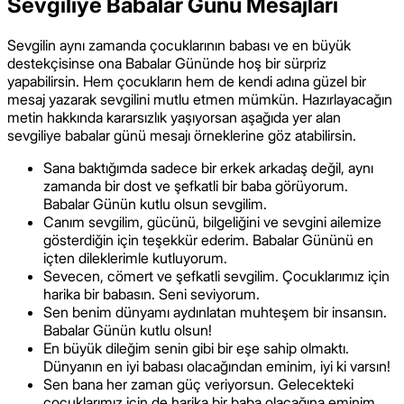
Sevgiliye Babalar Günü Mesajları
Sevgilin aynı zamanda çocuklarının babası ve en büyük
destekçisinse ona Babalar Gününde hoş bir sürpriz
yapabilirsin. Hem çocukların hem de kendi adına güzel bir
mesaj yazarak sevgilini mutlu etmen mümkün. Hazırlayacağın
metin hakkında kararsızlık yaşıyorsan aşağıda yer alan
sevgiliye babalar günü mesajı örneklerine göz atabilirsin.
Sana baktığımda sadece bir erkek arkadaş değil, aynı
zamanda bir dost ve şefkatli bir baba görüyorum.
Babalar Günün kutlu olsun sevgilim.
Canım sevgilim, gücünü, bilgeliğini ve sevgini ailemize
gösterdiğin için teşekkür ederim. Babalar Gününü en
içten dileklerimle kutluyorum.
Sevecen, cömert ve şefkatli sevgilim. Çocuklarımız için
harika bir babasın. Seni seviyorum.
Sen benim dünyamı aydınlatan muhteşem bir insansın.
Babalar Günün kutlu olsun!
En büyük dileğim senin gibi bir eşe sahip olmaktı.
Dünyanın en iyi babası olacağından eminim, iyi ki varsın!
Sen bana her zaman güç veriyorsun. Gelecekteki
çocuklarımız için de harika bir baba olacağına eminim.