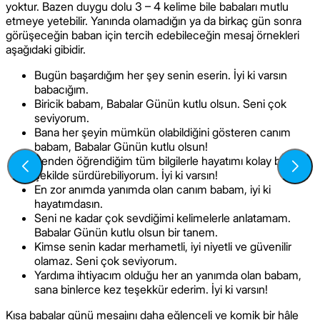
yoktur. Bazen duygu dolu 3 – 4 kelime bile babaları mutlu
etmeye yetebilir. Yanında olamadığın ya da birkaç gün sonra
görüşeceğin baban için tercih edebileceğin mesaj örnekleri
aşağıdaki gibidir.
Bugün başardığım her şey senin eserin. İyi ki varsın
babacığım.
Biricik babam, Babalar Günün kutlu olsun. Seni çok
seviyorum.
Bana her şeyin mümkün olabildiğini gösteren canım
babam, Babalar Günün kutlu olsun!
Senden öğrendiğim tüm bilgilerle hayatımı kolay bir
şekilde sürdürebiliyorum. İyi ki varsın!
En zor anımda yanımda olan canım babam, iyi ki
hayatımdasın.
Seni ne kadar çok sevdiğimi kelimelerle anlatamam.
Babalar Günün kutlu olsun bir tanem.
Kimse senin kadar merhametli, iyi niyetli ve güvenilir
olamaz. Seni çok seviyorum.
Yardıma ihtiyacım olduğu her an yanımda olan babam,
sana binlerce kez teşekkür ederim. İyi ki varsın!
Kısa babalar günü mesajını daha eğlenceli ve komik bir hâle