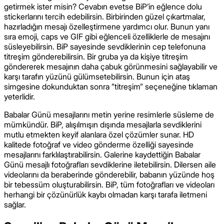
getirmek ister misin? Cevabın evetse BiP’in eğlence dolu
stickerlarını tercih edebilirsin. Birbirinden güzel çıkartmalar,
hazırladığın mesajı özelleştirmene yardımcı olur. Bunun yanı
sıra emoji, caps ve GIF gibi eğlenceli özelliklerle de mesajını
süsleyebilirsin. BiP sayesinde sevdiklerinin cep telefonuna
titreşim gönderebilirsin. Bir gruba ya da kişiye titreşim
göndererek mesajının daha çabuk görünmesini sağlayabilir ve
karşı tarafın yüzünü gülümsetebilirsin. Bunun için ataş
simgesine dokunduktan sonra ”titreşim” seçeneğine tıklaman
yeterlidir.
Babalar Günü mesajlarını metin yerine resimlerle süsleme de
mümkündür. BiP, alışılmışın dışında mesajlarla sevdiklerini
mutlu etmekten keyif alanlara özel çözümler sunar. HD
kalitede fotoğraf ve video gönderme özelliği sayesinde
mesajlarını farklılaştırabilirsin. Galerine kaydettiğin Babalar
Günü mesajlı fotoğrafları sevdiklerine iletebilirsin. Dilersen aile
videolarını da beraberinde gönderebilir, babanın yüzünde hoş
bir tebessüm oluşturabilirsin. BiP, tüm fotoğrafları ve videoları
herhangi bir çözünürlük kaybı olmadan karşı tarafa iletmeni
sağlar.