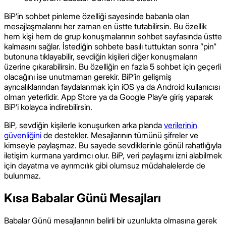
BiP’in sohbet pinleme özelliği sayesinde babanla olan
mesajlaşmalarını her zaman en üstte tutabilirsin. Bu özellik
hem kişi hem de grup konuşmalarının sohbet sayfasında üstte
kalmasını sağlar. İstediğin sohbete basılı tuttuktan sonra ”pin”
butonuna tıklayabilir, sevdiğin kişileri diğer konuşmaların
üzerine çıkarabilirsin. Bu özelliğin en fazla 5 sohbet için geçerli
olacağını ise unutmaman gerekir. BiP’in gelişmiş
ayrıcalıklarından faydalanmak için iOS ya da Android kullanıcısı
olman yeterlidir. App Store ya da Google Play’e giriş yaparak
BiP’i kolayca indirebilirsin.
BiP, sevdiğin kişilerle konuşurken arka planda
verilerinin
güvenliğini
de destekler. Mesajlarının tümünü şifreler ve
kimseyle paylaşmaz. Bu sayede sevdiklerinle gönül rahatlığıyla
iletişim kurmana yardımcı olur. BiP, veri paylaşımı izni alabilmek
için dayatma ve ayrımcılık gibi olumsuz müdahalelerde de
bulunmaz.
Kısa Babalar Günü Mesajları
Babalar Günü mesajlarının belirli bir uzunlukta olmasına gerek