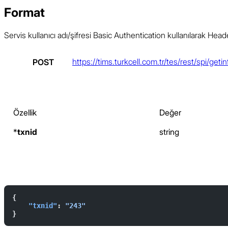
Format
Servis kullanıcı adı/şifresi Basic Authentication kullanılarak Head
https://tims.turkcell.com.tr/tes/rest/spi/getin
Özellik
Değer
*
txnid
string
{  
    "txnid"
: 
"243"
}   