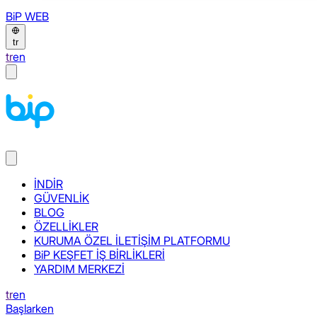
BiP WEB
tr
tr
en
İNDİR
GÜVENLİK
BLOG
ÖZELLİKLER
KURUMA ÖZEL İLETİŞİM PLATFORMU
BiP KEŞFET İŞ BİRLİKLERİ
YARDIM MERKEZİ
tr
en
Başlarken