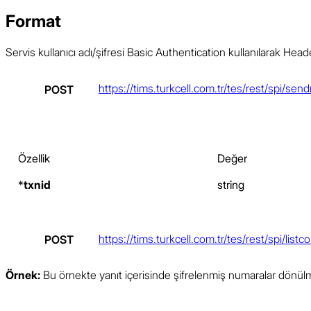
Format
Servis kullanıcı adı/şifresi Basic Authentication kullanılarak Heade
https://tims.turkcell.com.tr/tes/rest/spi/se
Özellik
Değer
*
txnid
string
https://tims.turkcell.com.tr/tes/rest/spi/listc
Örnek:
Bu örnekte yanıt içerisinde şifrelenmiş numaralar dönül