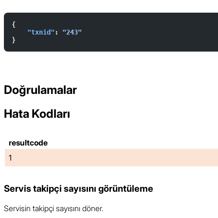
{  
    "txnid"
: 
"243"
}   
Doğrulamalar
Hata Kodları
resultcode
1
Servis takipçi sayısını görüntüleme
Servisin takipçi sayısını döner.