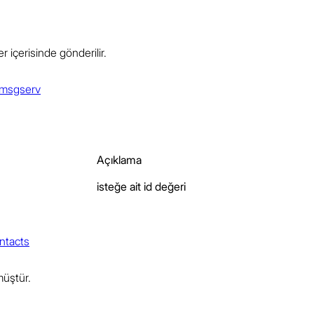
r içerisinde gönderilir.
ndmsgserv
İstek
Yanıt
Açıklama
isteğe ait id değeri
ontacts
müştür.
İstek
Yanıt