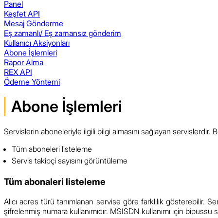
Panel
Keşfet API
Mesaj Gönderme
Eş zamanlı/ Eş zamansız gönderim
Kullanıcı Aksiyonları
Abone İşlemleri
Rapor Alma
REX API
Ödeme Yöntemi
Abone İşlemleri
Servislerin aboneleriyle ilgili bilgi almasını sağlayan servislerdir. B
Tüm aboneleri listeleme
Servis takipçi sayısını görüntüleme
Tüm abonaleri listeleme
Alıcı adres türü tanımlanan servise göre farklılık gösterebilir. S
şifrelenmiş numara kullanımıdır. MSISDN kullanımı için bipussu su