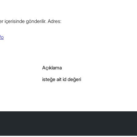
er içerisinde gönderilir. Adres:
fo
İstek
Yanıt
Açıklama
isteğe ait id değeri
İstek
Yanıt