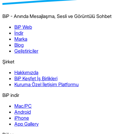
BiP - Anında Mesajlaşma, Sesli ve Görüntülü Sohbet
BiP Web
İndir
Marka
Blog
Geliştiriciler
Şirket
Hakkımızda
BiP Keşfet İş Birlikleri
Kuruma Özel İletişim Platformu
BiP indir
Mac/PC
Android
iPhone
App Gallery