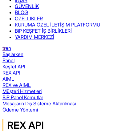
GÜVENLİK
BLOG
ÖZELLİKLER
KURUMA ÖZEL İLETİŞİM PLATFORMU
BiP KEŞFET İŞ BİRLİKLERİ
YARDIM MERKEZİ
tr
en
Başlarken
Panel
Keşfet API
REX API
AIML
REX ve AIML
Müşteri Hizmetleri
BiP Panel Komutlar
Mesajların Dış Sisteme Aktarılması
Ödeme Yöntemi
REX API