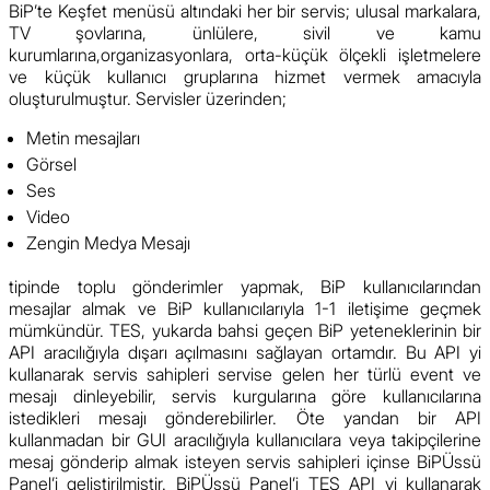
BiP’te Keşfet menüsü altındaki her bir servis; ulusal markalara,
TV şovlarına, ünlülere, sivil ve kamu
kurumlarına,organizasyonlara, orta-küçük ölçekli işletmelere
ve küçük kullanıcı gruplarına hizmet vermek amacıyla
oluşturulmuştur. Servisler üzerinden;
Metin mesajları
Görsel
Ses
Video
Zengin Medya Mesajı
tipinde toplu gönderimler yapmak, BiP kullanıcılarından
mesajlar almak ve BiP kullanıcılarıyla 1-1 iletişime geçmek
mümkündür. TES, yukarda bahsi geçen BiP yeteneklerinin bir
API aracılığıyla dışarı açılmasını sağlayan ortamdır. Bu API yi
kullanarak servis sahipleri servise gelen her türlü event ve
mesajı dinleyebilir, servis kurgularına göre kullanıcılarına
istedikleri mesajı gönderebilirler. Öte yandan bir API
kullanmadan bir GUI aracılığıyla kullanıcılara veya takipçilerine
mesaj gönderip almak isteyen servis sahipleri içinse BiPÜssü
Panel’i geliştirilmiştir. BiPÜssü Panel’i TES API yi kullanarak