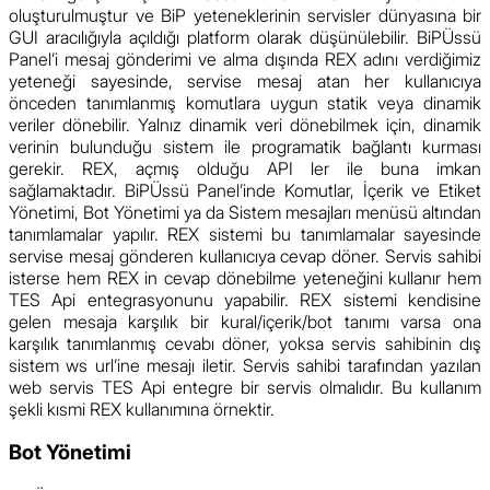
oluşturulmuştur ve BiP yeteneklerinin servisler dünyasına bir
GUI aracılığıyla açıldığı platform olarak düşünülebilir. BiPÜssü
Panel’i mesaj gönderimi ve alma dışında REX adını verdiğimiz
yeteneği sayesinde, servise mesaj atan her kullanıcıya
önceden tanımlanmış komutlara uygun statik veya dinamik
veriler dönebilir. Yalnız dinamik veri dönebilmek için, dinamik
verinin bulunduğu sistem ile programatik bağlantı kurması
gerekir. REX, açmış olduğu API ler ile buna imkan
sağlamaktadır. BiPÜssü Panel’inde Komutlar, İçerik ve Etiket
Yönetimi, Bot Yönetimi ya da Sistem mesajları menüsü altından
tanımlamalar yapılır. REX sistemi bu tanımlamalar sayesinde
servise mesaj gönderen kullanıcıya cevap döner. Servis sahibi
isterse hem REX in cevap dönebilme yeteneğini kullanır hem
TES Api entegrasyonunu yapabilir. REX sistemi kendisine
gelen mesaja karşılık bir kural/içerik/bot tanımı varsa ona
karşılık tanımlanmış cevabı döner, yoksa servis sahibinin dış
sistem ws url’ine mesajı iletir. Servis sahibi tarafından yazılan
web servis TES Api entegre bir servis olmalıdır. Bu kullanım
şekli kısmi REX kullanımına örnektir.
Bot Yönetimi