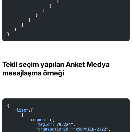
                     }
                  }
               ]
            }
         }
      }
   ]
}
Tekli seçim yapılan Anket Medya
mesajlaşma örneği
İstek
Yanıt
{  
   "list"
:[  
      {  
         "request"
:{  
            "msgId"
:
"793224"
,
            "transactionId"
:
"x5aPmZ1N-2322"
,