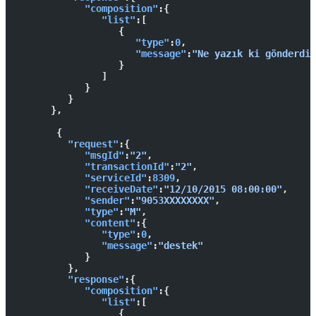
            "composition"
:{ 
               "list"
:[ 
                  { 
                     "type"
:
0
,
                     "message"
:
"Ne yazık ki gönderdiğ
                  }
               ]
            }
         }
      },
       { 
         "request"
:{ 
            "msgId"
:
"2"
,
            "transactionId"
:
"2"
,
            "serviceId"
:
8309
,
            "receiveDate"
:
"12/10/2015 08:00:00"
,
            "sender"
:
"9053XXXXXXXX"
,
            "type"
:
"M"
,
            "content"
:{ 
               "type"
:
0
,
               "message"
:
"destek"
            }
         },
         "response"
:{ 
            "composition"
:{ 
               "list"
:[ 
                  { 