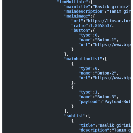
                     "tmmMultiple"
:{  
                        "maintitle"
:
"Baslik giriniz"
,
                        "maindescription"
:
"Tanım giri
                        "mainimage"
:{  
                           "url"
:
"https://timsac.turk
                           "ratio"
:
1.8658537
,
                           "button"
:{  
                              "type"
:
0
,
                              "name"
:
"Buton-1"
,
                              "url"
:
"https://www.bip.
                           }
                        },
                        "mainbuttonlist"
:[  
                           {  
                              "type"
:
0
,
                              "name"
:
"Buton-2"
,
                              "url"
:
"https://www.bip.
                           },
                           {  
                              "type"
:
1
,
                              "name"
:
"Buton-3"
,
                              "payload"
:
"Payload-Buto
                           }
                        ],
                        "sublist"
:[  
                           {  
                              "title"
:
"Baslik giriniz
                              "description"
:
"Tanım gi