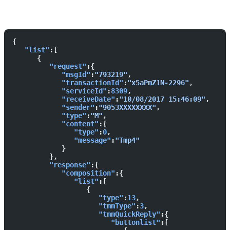
İstek
Yanıt
{  
   "list"
:[  
      {  
         "request"
:{  
            "msgId"
:
"793219"
,
            "transactionId"
:
"x5aPmZ1N-2296"
,
            "serviceId"
:
8309
,
            "receiveDate"
:
"10/08/2017 15:46:09"
,
            "sender"
:
"9053XXXXXXXX"
,
            "type"
:
"M"
,
            "content"
:{  
               "type"
:
0
,
               "message"
:
"Tmp4"
            }
         },
         "response"
:{  
            "composition"
:{  
               "list"
:[  
                  {  
                     "type"
:
13
,
                     "tmmType"
:
3
,
                     "tmmQuickReply"
:{  
                        "buttonlist"
:[  