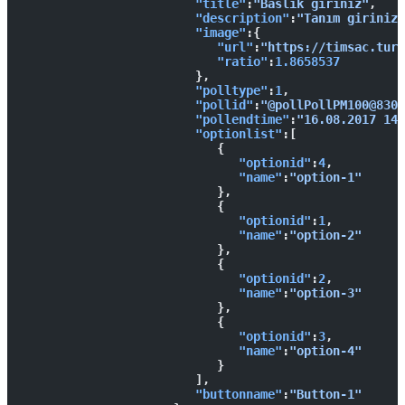
                        "title"
:
"Baslik giriniz"
,
                        "description"
:
"Tanım giriniz"
                        "image"
:{  
                           "url"
:
"https://timsac.turk
                           "ratio"
:
1.8658537
                        },
                        "polltype"
:
1
,
                        "pollid"
:
"@pollPollPM100@8309
                        "pollendtime"
:
"16.08.2017 14:
                        "optionlist"
:[  
                           {  
                              "optionid"
:
4
,
                              "name"
:
"option-1"
                           },
                           {  
                              "optionid"
:
1
,
                              "name"
:
"option-2"
                           },
                           {  
                              "optionid"
:
2
,
                              "name"
:
"option-3"
                           },
                           {  
                              "optionid"
:
3
,
                              "name"
:
"option-4"
                           }
                        ],
                        "buttonname"
:
"Button-1"