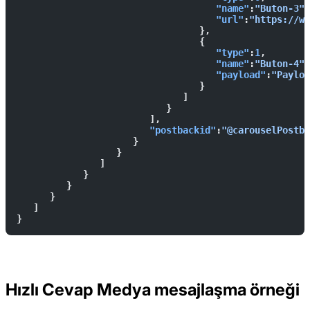
                                    "name"
:
"Buton-3"
,
                                    "url"
:
"https://ww
                                 },
                                 {  
                                    "type"
:
1
,
                                    "name"
:
"Buton-4"
,
                                    "payload"
:
"Payloa
                                 }
                              ]
                           }
                        ],
                        "postbackid"
:
"@carouselPostba
                     }
                  }
               ]
            }
         }
      }
   ]
}
Hızlı Cevap Medya mesajlaşma örneği