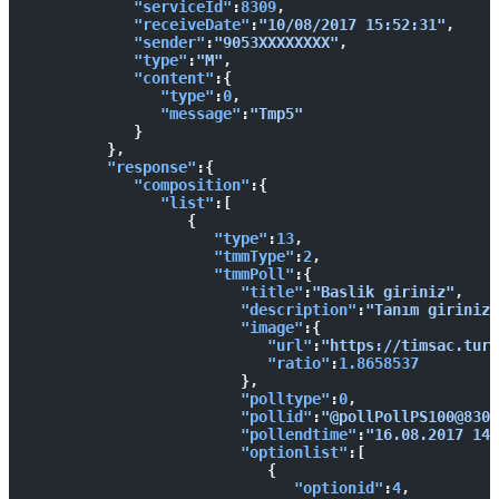
            "serviceId"
:
8309
,
            "receiveDate"
:
"10/08/2017 15:52:31"
,
            "sender"
:
"9053XXXXXXXX"
,
            "type"
:
"M"
,
            "content"
:{  
               "type"
:
0
,
               "message"
:
"Tmp5"
            }
         },
         "response"
:{  
            "composition"
:{  
               "list"
:[  
                  {  
                     "type"
:
13
,
                     "tmmType"
:
2
,
                     "tmmPoll"
:{  
                        "title"
:
"Baslik giriniz"
,
                        "description"
:
"Tanım giriniz"
                        "image"
:{  
                           "url"
:
"https://timsac.turk
                           "ratio"
:
1.8658537
                        },
                        "polltype"
:
0
,
                        "pollid"
:
"@pollPollPS100@8309
                        "pollendtime"
:
"16.08.2017 14:
                        "optionlist"
:[  
                           {  
                              "optionid"
:
4
,