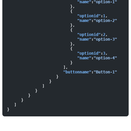
                              "name"
:
"option-1"
                           },
                           {  
                              "optionid"
:
1
,
                              "name"
:
"option-2"
                           },
                           {  
                              "optionid"
:
2
,
                              "name"
:
"option-3"
                           },
                           {  
                              "optionid"
:
3
,
                              "name"
:
"option-4"
                           }
                        ],
                        "buttonname"
:
"Button-1"
                     }
                  }
               ]
            }
         }
      }
   ]
}