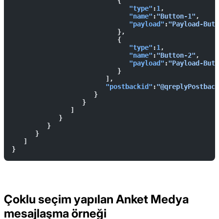
                           {  
                              "type"
:
1
,
                              "name"
:
"Button-1"
,
                              "payload"
:
"Payload-Butt
                           },
                           {  
                              "type"
:
1
,
                              "name"
:
"Button-2"
,
                              "payload"
:
"Payload-Butt
                           }
                        ],
                        "postbackid"
:
"@qreplyPostback
                     }
                  }
               ]
            }
         }
      }
   ]
}
Çoklu seçim yapılan Anket Medya
mesajlaşma örneği