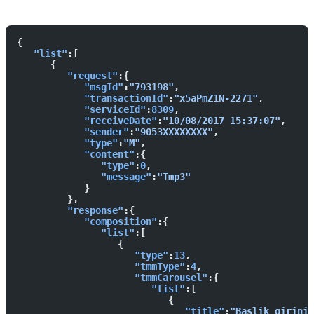
İstek
Yanıt
{  
   "list"
:[  
      {  
         "request"
:{  
            "msgId"
:
"793198"
,
            "transactionId"
:
"x5aPmZ1N-2271"
,
            "serviceId"
:
8309
,
            "receiveDate"
:
"10/08/2017 15:37:07"
,
            "sender"
:
"9053XXXXXXXX"
,
            "type"
:
"M"
,
            "content"
:{  
               "type"
:
0
,
               "message"
:
"Tmp3"
            }
         },
         "response"
:{  
            "composition"
:{  
               "list"
:[  
                  {  
                     "type"
:
13
,
                     "tmmType"
:
4
,
                     "tmmCarousel"
:{  
                        "list"
:[  
                           {  
                              "title"
:
"Baslik giriniz