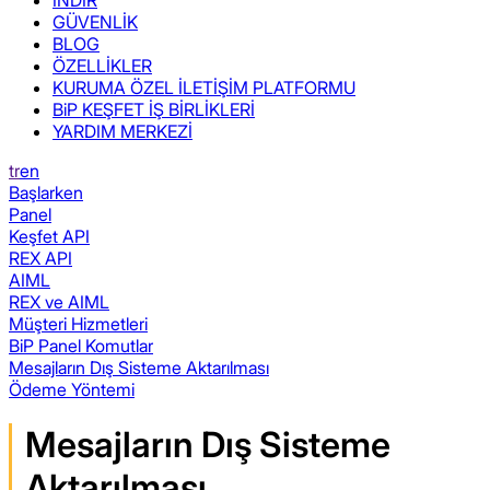
GÜVENLİK
BLOG
ÖZELLİKLER
KURUMA ÖZEL İLETİŞİM PLATFORMU
BiP KEŞFET İŞ BİRLİKLERİ
YARDIM MERKEZİ
tr
en
Başlarken
Panel
Keşfet API
REX API
AIML
REX ve AIML
Müşteri Hizmetleri
BiP Panel Komutlar
Mesajların Dış Sisteme Aktarılması
Ödeme Yöntemi
Mesajların Dış Sisteme
Aktarılması