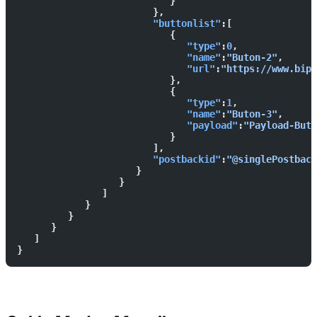
                           }
                        },
                        "buttonlist"
:[  
                           {  
                              "type"
:
0
,
                              "name"
:
"Buton-2"
,
                              "url"
:
"https://www.bip.
                           },
                           {  
                              "type"
:
1
,
                              "name"
:
"Buton-3"
,
                              "payload"
:
"Payload-Buto
                           }
                        ],
                        "postbackid"
:
"@singlePostback
                     }
                  }
               ]
            }
         }
      }
   ]
}