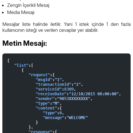
Zengin İçerikli Mesaj
Media Mesajı
Mesajlar liste halinde iletilir. Yani 1 istek içinde 1 den fazla
kullanıcının isteği ve verilen cevaplar yer alabilir.
Metin Mesajı:
{ 
   "list"
:[ 
      { 
         "request"
:{ 
            "msgId"
:
"1"
,
            "transactionId"
:
"1"
,
            "serviceId"
:
8309
,
            "receiveDate"
:
"12/10/2015 08:00:00"
,
            "sender"
:
"9053XXXXXXXX"
,
            "type"
:
"M"
,
            "content"
:{ 
               "type"
:
0
,
               "message"
:
"WELCOME"
            }
         },
         "response"
:{ 