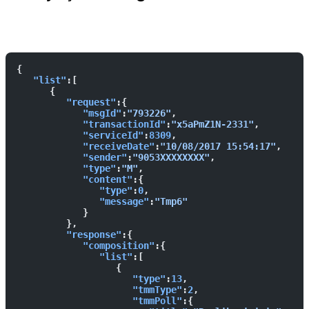
İstek
Yanıt
{  
   "list"
:[  
      {  
         "request"
:{  
            "msgId"
:
"793226"
,
            "transactionId"
:
"x5aPmZ1N-2331"
,
            "serviceId"
:
8309
,
            "receiveDate"
:
"10/08/2017 15:54:17"
,
            "sender"
:
"9053XXXXXXXX"
,
            "type"
:
"M"
,
            "content"
:{  
               "type"
:
0
,
               "message"
:
"Tmp6"
            }
         },
         "response"
:{  
            "composition"
:{  
               "list"
:[  
                  {  
                     "type"
:
13
,
                     "tmmType"
:
2
,
                     "tmmPoll"
:{  