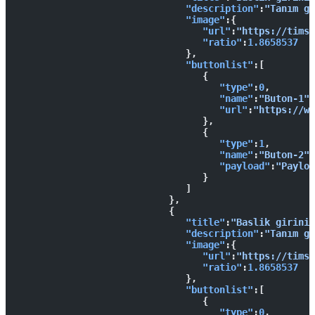
                              "description"
:
"Tanım gi
                              "image"
:{  
                                 "url"
:
"https://timsa
                                 "ratio"
:
1.8658537
                              },
                              "buttonlist"
:[  
                                 {  
                                    "type"
:
0
,
                                    "name"
:
"Buton-1"
,
                                    "url"
:
"https://ww
                                 },
                                 {  
                                    "type"
:
1
,
                                    "name"
:
"Buton-2"
,
                                    "payload"
:
"Payloa
                                 }
                              ]
                           },
                           {  
                              "title"
:
"Baslik giriniz
                              "description"
:
"Tanım gi
                              "image"
:{  
                                 "url"
:
"https://timsa
                                 "ratio"
:
1.8658537
                              },
                              "buttonlist"
:[  
                                 {  
                                    "type"
:
0
,