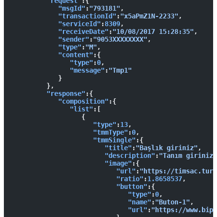
         "request"
:{  
            "msgId"
:
"793181"
,
            "transactionId"
:
"x5aPmZ1N-2233"
,
            "serviceId"
:
8309
,
            "receiveDate"
:
"10/08/2017 15:28:35"
,
            "sender"
:
"9053XXXXXXXX"
,
            "type"
:
"M"
,
            "content"
:{  
               "type"
:
0
,
               "message"
:
"Tmp1"
            }
         },
         "response"
:{  
            "composition"
:{  
               "list"
:[  
                  {  
                     "type"
:
13
,
                     "tmmType"
:
0
,
                     "tmmSingle"
:{  
                        "title"
:
"Başlık giriniz"
,
                        "description"
:
"Tanım giriniz"
                        "image"
:{  
                           "url"
:
"https://timsac.turk
                           "ratio"
:
1.8658537
,
                           "button"
:{  
                              "type"
:
0
,
                              "name"
:
"Buton-1"
,
                              "url"
:
"https://www.bip.