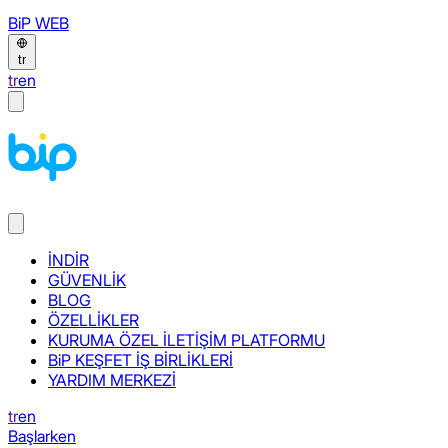
BiP WEB
tr
tr
en
İNDİR
GÜVENLİK
BLOG
ÖZELLİKLER
KURUMA ÖZEL İLETİŞİM PLATFORMU
BiP KEŞFET İŞ BİRLİKLERİ
YARDIM MERKEZİ
tr
en
Başlarken