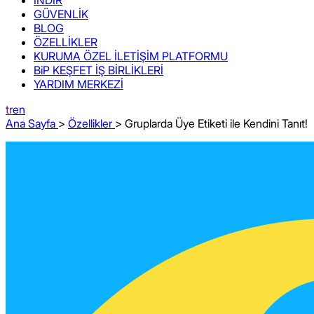
GÜVENLİK
BLOG
ÖZELLİKLER
KURUMA ÖZEL İLETİŞİM PLATFORMU
BiP KEŞFET İŞ BİRLİKLERİ
YARDIM MERKEZİ
tr
en
Ana Sayfa
>
Özellikler
> Gruplarda Üye Etiketi ile Kendini Tanıt!