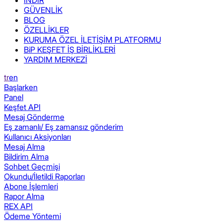
GÜVENLİK
BLOG
ÖZELLİKLER
KURUMA ÖZEL İLETİŞİM PLATFORMU
BiP KEŞFET İŞ BİRLİKLERİ
YARDIM MERKEZİ
tr
en
Başlarken
Panel
Keşfet API
Mesaj Gönderme
Eş zamanlı/ Eş zamansız gönderim
Kullanıcı Aksiyonları
Mesaj Alma
Bildirim Alma
Sohbet Geçmişi
Okundu/İletildi Raporları
Abone İşlemleri
Rapor Alma
REX API
Ödeme Yöntemi