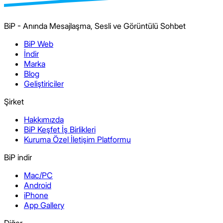
BiP - Anında Mesajlaşma, Sesli ve Görüntülü Sohbet
BiP Web
İndir
Marka
Blog
Geliştiriciler
Şirket
Hakkımızda
BiP Keşfet İş Birlikleri
Kuruma Özel İletişim Platformu
BiP indir
Mac/PC
Android
iPhone
App Gallery