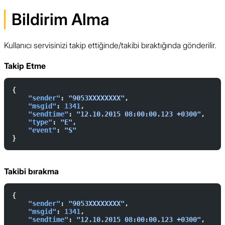
Bildirim Alma
Kullanıcı servisinizi takip ettiğinde/takibi bıraktığında gönderilir.
Takip Etme
{  
    "sender"
: 
"9053XXXXXXXX"
,  
    "msgid"
: 
1341
,  
    "sendtime"
: 
"12.10.2015 08:00:00.123 +0300"
,  
    "type"
: 
"E"
,  
    "event"
: 
"S"
}
Takibi bırakma
{  
    "sender"
: 
"9053XXXXXXXX"
,  
    "msgid"
: 
1341
,  
    "sendtime"
: 
"12.10.2015 08:00:00.123 +0300"
,  