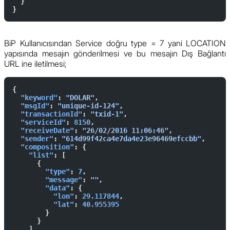
  }
}
BiP Kullanıcısından Service doğru type = 7 yani LOCATION
yapısında mesajın gönderilmesi ve bu mesajın Dış Bağlantı
URL ine iletilmesi;
{
  "keyword"
: 
"DOLAR"
,
  "msgId"
: 
"unique-id-124"
,
  "transactionId"
: 
"txid-1"
,
  "serviceId"
: 
8150
,
  "receiveDate"
: 
"26/02/2016 11:06:46"
,
  "sender"
: 
"614d99f42ca4e7da4e23e96469efccbb"
,
  "composition"
: {
    "list"
: [
      {
        "type"
: 
7
,
        "message"
: 
""
,
        "data"
: {
          "lon"
: 
29.117844
,
          "lat"
: 
40.955395
        }
      }
    ]