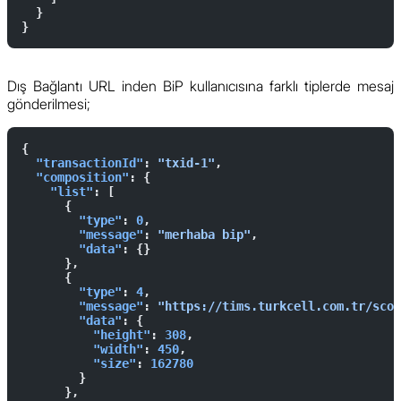
  }
}
Dış Bağlantı URL inden BiP kullanıcısına farklı tiplerde mesaj
gönderilmesi;
{
  "transactionId"
: 
"txid-1"
,
  "composition"
: {
    "list"
: [
      {
        "type"
: 
0
,
        "message"
: 
"merhaba bip"
,
        "data"
: {}
      },
      {
        "type"
: 
4
,
        "message"
: 
"https://tims.turkcell.com.tr/scon
        "data"
: {
          "height"
: 
308
,
          "width"
: 
450
,
          "size"
: 
162780
        }
      },