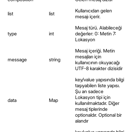
Kullanıcıdan gelen
list
list
mesajı içerir.
Mesaj türü. Alabileceği
type
int
değerler: 0: Metin 7:
Lokasyon
Mesaj içeriği. Metin
mesajları için
message
string
kullanıcının okuyacağı
UTF-8 karakter dizisidir
key/value yapısında bilgi
taşıyabilen liste yapısı.
Şu an sadece
Lokasyon tipi için
data
Map
kullanılmaktadır. Diğer
mesaj tiplerinde
optionaldır. Optional bir
alandır
key/value yapısında bilgi