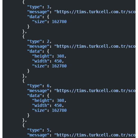
      {
        "type"
: 
3
,
        "message"
: 
"https://tims.turkcell.com.tr/scon
        "data"
: {
          "size"
: 
162780
        }
      },
      {
        "type"
: 
2
,
        "message"
: 
"https://tims.turkcell.com.tr/scon
        "data"
: {
          "height"
: 
308
,
          "width"
: 
450
,
          "size"
: 
162780
        }
      },
      {
        "type"
: 
6
,
        "message"
: 
"https://tims.turkcell.com.tr/scon
        "data"
: {
          "height"
: 
308
,
          "width"
: 
450
,
          "size"
: 
162780
        }
      },
      {
        "type"
: 
5
,
        "message"
: 
"https://tims.turkcell.com.tr/scon