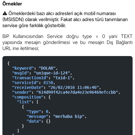
Örnekler
⚠️
Örneklerdeki bazı alıcı adresleri açık mobil numarası
(MSISDN) olarak verilmiştir. Fakat alıcı adres türü tanımlanan
servise göre farklılık gösterbilir.
BiP Kullanıcısından Service doğru type = 0 yani TEXT
yapısında mesajın gönderilmesi ve bu mesajın Dış Bağlantı
URL ine iletilmesi;
{
  "keyword"
: 
"DOLAR"
,
  "msgId"
: 
"unique-id-124"
,
  "transactionId"
: 
"txid-1"
,
  "serviceId"
: 
8150
,
  "receiveDate"
: 
"26/02/2016 11:06:46"
,
  "sender"
: 
"614d99f42ca4e7da4e23e96469efccbb"
,
  "composition"
: {
    "list"
: [
      {
        "type"
: 
0
,
        "message"
: 
"merhaba bip"
,
        "data"
: {}
      }
    ]