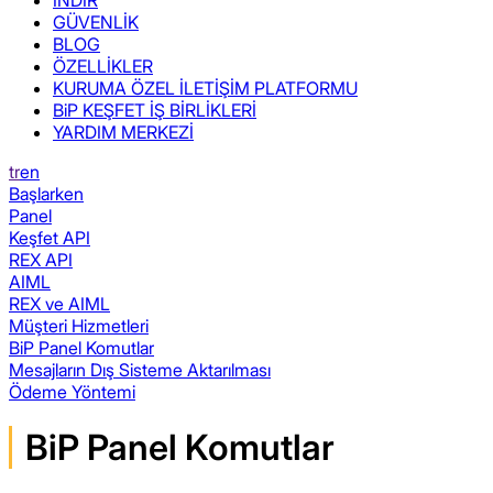
GÜVENLİK
BLOG
ÖZELLİKLER
KURUMA ÖZEL İLETİŞİM PLATFORMU
BiP KEŞFET İŞ BİRLİKLERİ
YARDIM MERKEZİ
tr
en
Başlarken
Panel
Keşfet API
REX API
AIML
REX ve AIML
Müşteri Hizmetleri
BiP Panel Komutlar
Mesajların Dış Sisteme Aktarılması
Ödeme Yöntemi
BiP Panel Komutlar