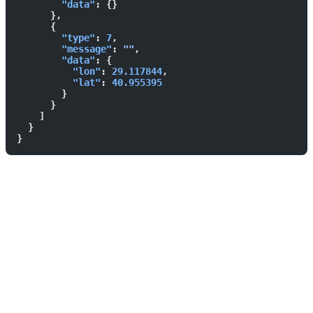
        "data"
: {}
      },
      {
        "type"
: 
7
,
        "message"
: 
""
,
        "data"
: {
          "lon"
: 
29.117844
,
          "lat"
: 
40.955395
        }
      }
    ]
  }
}