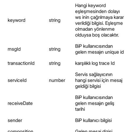
Hangi keyword
eşleşmesinden dolayı
ws inin çağrılmaya karar
keyword
string
verildiği bilgisi. Eşleşme
olmadan yönlenme
olduysa boş olacaktır.
BiP kullanıcısından
msgId
string
gelen mesajın unique id
transactionId
string
karşılıklı log trace Id
Servis sağlayıcının
serviceId
number
hangi servisi için mesaj
geldiği bilgisi
BiP kullanıcısından
receiveDate
gelen mesajın geliş
tarihi
sender
BiP kullanıcı bilgisi
composition
Gelen mesaj dizisi