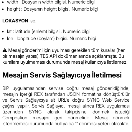
width : Dosyanın width bilgisi. Numeric bilgi
height : Dosyanın height bilgisi. Numeric bilgi
LOKASYON
ise;
lat : latitude (enlem) bilgisi . Numeric bilgi
lon : longitude (boylam) bilgisi. Numeric bilgi
⚠️
Mesaj gönderimi için uyulması gerekilen tüm kurallar (her
bir mesajın yapısı) TES API dokümanlarında açıklanmştır. Bu
kurallara uyulmaması durumunda mesaj kullanıcıya iletilemez.
Mesajın Servis Sağlayıcıya İletilmesi
BiP uygulamasından servise doğru mesaj gönderildiğinde,
mesajın içeriği REX tarafından JSON formatına dönüştürülür
ve Servis Sağlayıcıya ait URL’e doğru SYNC Web Service
çağrısı yapılır. Servis Sağlayıcı, mesajı alınca REX uygulaması
üzerinden SYNC olarak takipçisine dönmek istediği
Compostion mesajını geri dönmelidir. Mesaj dönmek
istenmemesi durumunda null ya da “” dönmesi yeterli olacaktır.