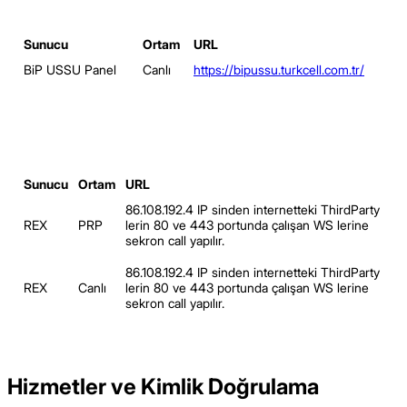
Sunucu
Ortam
URL
BiP USSU Panel
Canlı
https://bipussu.turkcell.com.tr/
Sunucu
Ortam
URL
86.108.192.4 IP sinden internetteki ThirdParty
REX
PRP
lerin 80 ve 443 portunda çalışan WS lerine
sekron call yapılır.
86.108.192.4 IP sinden internetteki ThirdParty
REX
Canlı
lerin 80 ve 443 portunda çalışan WS lerine
sekron call yapılır.
Hizmetler ve Kimlik Doğrulama