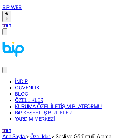
BiP WEB
tr
tr
en
İNDİR
GÜVENLİK
BLOG
ÖZELLİKLER
KURUMA ÖZEL İLETİŞİM PLATFORMU
BiP KEŞFET İŞ BİRLİKLERİ
YARDIM MERKEZİ
tr
en
Ana Sayfa
>
Özellikler
> Sesli ve Görüntülü Arama