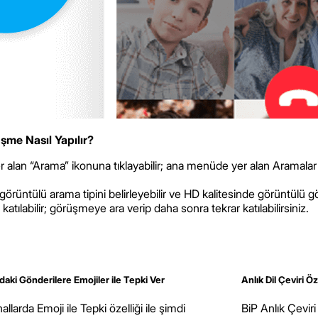
şme Nasıl Yapılır?
yer alan “Arama” ikonuna tıklayabilir; ana menüde yer alan Arama
örüntülü arama tipini belirleyebilir ve HD kalitesinde görüntülü gö
ılabilir; görüşmeye ara verip daha sonra tekrar katılabilirsiniz.
daki Gönderilere Emojiler ile Tepki Ver
Anlık Dil Çeviri Öz
allarda Emoji ile Tepki özelliği ile şimdi
BiP Anlık Çeviri 