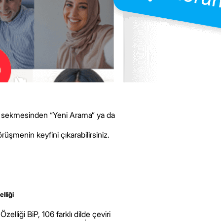
lar sekmesinden “Yeni Arama” ya da
rüşmenin keyfini çıkarabilirsiniz.
elliği
Haydi durumunu paylaş!
Özelliği BiP, 106 farklı dilde çeviri
24 saat sonra kaybolan f