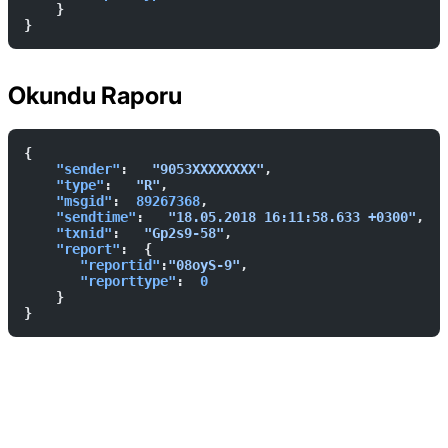
    }    
}
Okundu Raporu
{        
    "sender"
:   
"9053XXXXXXXX"
,  
    "type"
:   
"R"
,  
    "msgid"
:  
89267368
,  
    "sendtime"
:   
"18.05.2018 16:11:58.633 +0300"
,  
    "txnid"
:   
"Gp2s9-58"
,  
    "report"
:  {            
       "reportid"
:
"08oyS-9"
,  
       "reporttype"
:  
0
    }    
}