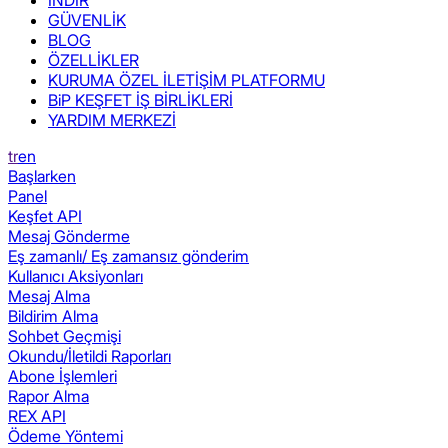
GÜVENLİK
BLOG
ÖZELLİKLER
KURUMA ÖZEL İLETİŞİM PLATFORMU
BiP KEŞFET İŞ BİRLİKLERİ
YARDIM MERKEZİ
tr
en
Başlarken
Panel
Keşfet API
Mesaj Gönderme
Eş zamanlı/ Eş zamansız gönderim
Kullanıcı Aksiyonları
Mesaj Alma
Bildirim Alma
Sohbet Geçmişi
Okundu/İletildi Raporları
Abone İşlemleri
Rapor Alma
REX API
Ödeme Yöntemi