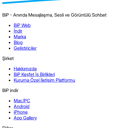
BiP - Anında Mesajlaşma, Sesli ve Görüntülü Sohbet
BiP Web
İndir
Marka
Blog
Geliştiriciler
Şirket
Hakkımızda
BiP Keşfet İş Birlikleri
Kuruma Özel İletişim Platformu
BiP indir
Mac/PC
Android
iPhone
App Gallery