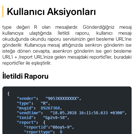
Kullanıcı Aksiyonları
type değeri R olan mesajlardır. Gönderdiğiğniz mesaj
kullanıcıya ulaştığında İletildi raporu, kullanıcı mesajı
okuduğunda okundu raporu servisinizin geri besleme URL’ine
gönderilir. Kullanıcıya mesaj attığınızda senkron gönderim ise
isteğe dönen cevapta, asenkron gönderim ise geri besleme
URL’i + /report URL’inize gelen mesajdaki reportid’ler, buradaki
reportid’ler ile eşleştirilir.
İletildi Raporu
{        
    "sender"
:   
"9053XXXXXXXX"
,  
    "type"
:   
"R"
,  
    "msgid"
:  
89267368
,  
    "sendtime"
:   
"18.05.2018 16:11:58.633 +0300"
,  
    "txnid"
:   
"Gp2s9-58"
,  
    "report"
:  {            
       "reportid"
:
"08oyS-9"
,  
       "reporttype"
:  
0