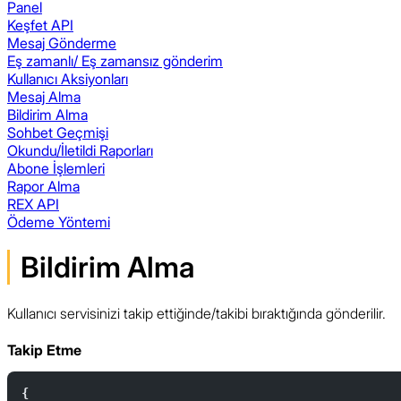
Panel
Keşfet API
Mesaj Gönderme
Eş zamanlı/ Eş zamansız gönderim
Kullanıcı Aksiyonları
Mesaj Alma
Bildirim Alma
Sohbet Geçmişi
Okundu/İletildi Raporları
Abone İşlemleri
Rapor Alma
REX API
Ödeme Yöntemi
Bildirim Alma
Kullanıcı servisinizi takip ettiğinde/takibi bıraktığında gönderilir.
Takip Etme
{  