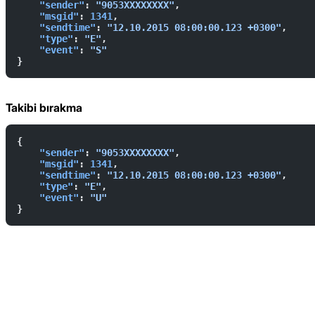
    "sender"
: 
"9053XXXXXXXX"
,  
    "msgid"
: 
1341
,  
    "sendtime"
: 
"12.10.2015 08:00:00.123 +0300"
,  
    "type"
: 
"E"
,  
    "event"
: 
"S"
}
Takibi bırakma
{  
    "sender"
: 
"9053XXXXXXXX"
,  
    "msgid"
: 
1341
,  
    "sendtime"
: 
"12.10.2015 08:00:00.123 +0300"
,  
    "type"
: 
"E"
,  
    "event"
: 
"U"
}