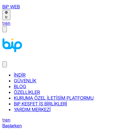
BiP WEB
tr
tr
en
İNDİR
GÜVENLİK
BLOG
ÖZELLİKLER
KURUMA ÖZEL İLETİŞİM PLATFORMU
BiP KEŞFET İŞ BİRLİKLERİ
YARDIM MERKEZİ
tr
en
Başlarken