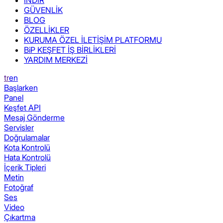
GÜVENLİK
BLOG
ÖZELLİKLER
KURUMA ÖZEL İLETİŞİM PLATFORMU
BiP KEŞFET İŞ BİRLİKLERİ
YARDIM MERKEZİ
tr
en
Başlarken
Panel
Keşfet API
Mesaj Gönderme
Servisler
Doğrulamalar
Kota Kontrolü
Hata Kontrolü
İçerik Tipleri
Metin
Fotoğraf
Ses
Video
Çıkartma