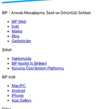
BiP - Anında Mesajlaşma, Sesli ve Görüntülü Sohbet
BiP Web
İndir
Marka
Blog
Geliştiriciler
Şirket
Hakkımızda
BiP Keşfet İş Birlikleri
Kuruma Özel İletişim Platformu
BiP indir
Mac/PC
Android
iPhone
App Gallery