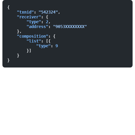
{  
    "txnid"
: 
"542324"
,  
    "receiver"
: {  
        "type"
: 
2
,  
        "address"
: 
"9053XXXXXXXX"
    },  
    "composition"
: {  
        "list"
: [{  
            "type"
: 
9
        }]  
    }  
}   