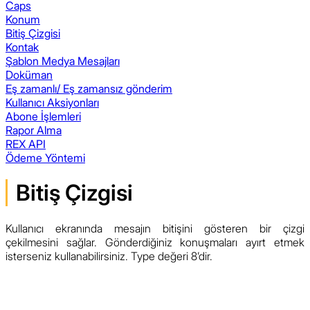
Caps
Konum
Bitiş Çizgisi
Kontak
Şablon Medya Mesajları
Doküman
Eş zamanlı/ Eş zamansız gönderim
Kullanıcı Aksiyonları
Abone İşlemleri
Rapor Alma
REX API
Ödeme Yöntemi
Bitiş Çizgisi
Kullanıcı ekranında mesajın bitişini gösteren bir çizgi
çekilmesini sağlar. Gönderdiğiniz konuşmaları ayırt etmek
isterseniz kullanabilirsiniz. Type değeri 8’dir.
Özellik
İstek