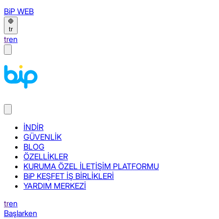
BiP WEB
tr
tr
en
İNDİR
GÜVENLİK
BLOG
ÖZELLİKLER
KURUMA ÖZEL İLETİŞİM PLATFORMU
BiP KEŞFET İŞ BİRLİKLERİ
YARDIM MERKEZİ
tr
en
Başlarken