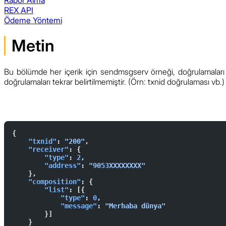
REX API
Ödeme Yöntemi
Metin
Bu bölümde her içerik için sendmsgserv örneği, doğrulamaları ve
doğrulamaları tekrar belirtilmemiştir. (Örn: txnid doğrulaması vb.)
{  
    "txnid"
: 
"200"
,  
    "receiver"
: {  
        "type"
: 
2
,  
        "address"
: 
"9053XXXXXXXX"
    },  
    "composition"
: {  
        "list"
: [{  
            "type"
: 
0
,  
            "message"
: 
"Merhaba dünya"
        }]  
    }  