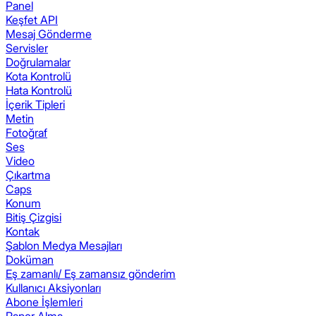
Panel
Keşfet API
Mesaj Gönderme
Servisler
Doğrulamalar
Kota Kontrolü
Hata Kontrolü
İçerik Tipleri
Metin
Fotoğraf
Ses
Video
Çıkartma
Caps
Konum
Bitiş Çizgisi
Kontak
Şablon Medya Mesajları
Doküman
Eş zamanlı/ Eş zamansız gönderim
Kullanıcı Aksiyonları
Abone İşlemleri
Rapor Alma