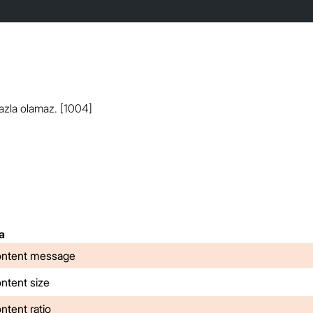
azla olamaz. [1004]
a
content message
ontent size
ontent ratio