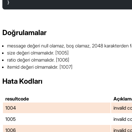
}  
Doğrulamalar
message değeri null olamaz, boş olamaz, 2048 karakterden f
size değeri olmamalıdır. [1005]
ratio değeri olmamalıdır. [1006]
itemid değeri olmamalıdır. [1007]
Hata Kodları
resultcode
Açıklam
1004
invalid 
1005
invalid c
1006
invalid c