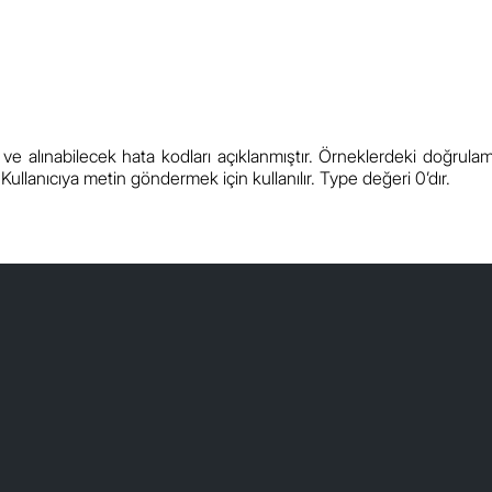
 alınabilecek hata kodları açıklanmıştır. Örneklerdeki doğrulama
 Kullanıcıya metin göndermek için kullanılır. Type değeri 0’dır.
Özellik
İstek