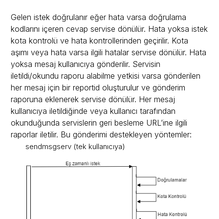
Caps
Gelen istek doğrulanır eğer hata varsa doğrulama
kodlarını içeren cevap servise dönülür. Hata yoksa istek
Konum
kota kontrolü ve hata kontrollerinden geçirilir. Kota
aşımı veya hata varsa ilgili
hatalar
servise dönülür. Hata
Bitiş Çizgisi
yoksa mesaj kullanıcıya gönderilir. Servisin
iletildi/okundu raporu alabilme yetkisi varsa gönderilen
Kontak
her mesaj için bir reportid oluşturulur ve gönderim
raporuna eklenerek servise dönülür. Her mesaj
Şablon Medya Mesajları
kullanıcıya iletildiğinde veya kullanıcı tarafından
okunduğunda
servislerin geri besleme URL’ine
ilgili
Doküman
raporlar
iletilir. Bu gönderimi destekleyen yöntemler:
sendmsgserv
(tek kullanıcıya)