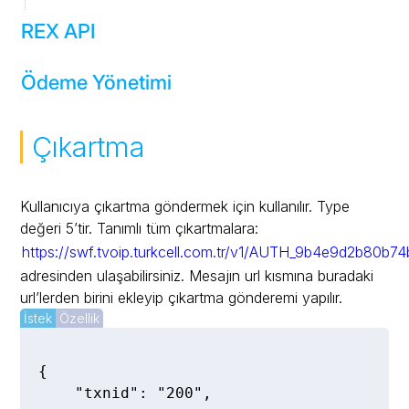
REX API
Sohbet Geçmişi
Okundu/İletildi Raporları
Ödeme Yönetimi
AIML
REX ve AIML
Payment Service
Çıkartma
Müşteri Hizmetleri
AIML – Dış Sistem Web Servis Entegrasyonu
Listener Service
BiP Panel Komutlar
Müşteri Hizmetleri – AIML
Kullanıcıya çıkartma göndermek için kullanılır. Type
Commit Service
değeri 5’tir. Tanımlı tüm çıkartmalara:
Mesajların Dış Sisteme Aktarılması
https://swf.tvoip.turkcell.com.tr/v1/AUTH_9b4e9d2b80b74
adresinden ulaşabilirsiniz. Mesajın url kısmına buradaki
url’lerden birini ekleyip çıkartma gönderemi yapılır.
İstek
Özellik
{  

    "txnid": "200",  
