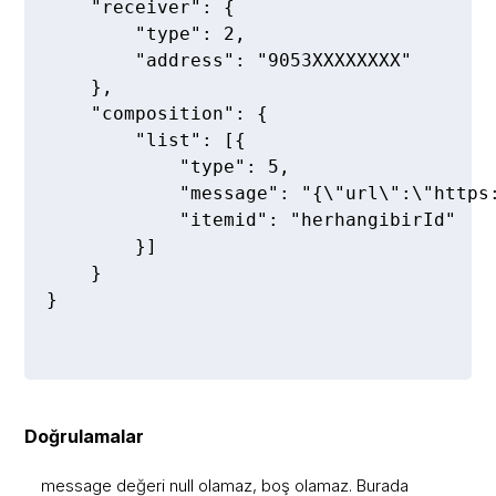
    "receiver": {  

        "type": 2,  

        "address": "9053XXXXXXXX"  

    },  

    "composition": {  

        "list": [{  

            "type": 5,  

            "message": "{\"url\":\"https
            "itemid": "herhangibirId"  

        }]  

    }  

}  

Doğrulamalar
message değeri null olamaz, boş olamaz. Burada