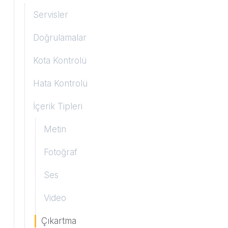
Mesaj Gönderimi
Servisler
Gelen Mesajlar
Doğrulamalar
Tek kullanıcıya veya tüm takipçilere mesaj
gönderimi
Servis Yönetimi
Kota Kontrolü
Listedeki kullanıcılara mesaj gönderimi
Hata Kontrolü
Listedeki kullanıcılara farklı mesaj
İçerik Tipleri
gönderimi
Metin
Fotoğraf
Ses
Video
Çıkartma