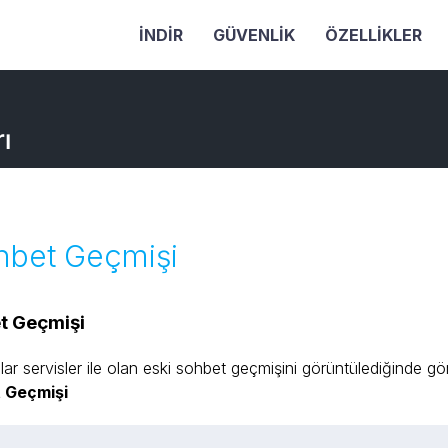
İNDIR
GÜVENLIK
ÖZELLIKLER
ı
hbet Geçmişi
t Geçmişi
ılar servisler ile olan eski sohbet geçmişini görüntülediğinde gönd
 Geçmişi