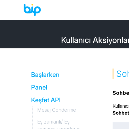
Kullanıcı Aksiyonlar
So
Başlarken
Panel
Sohbe
Keşfet API
Giriş
Kullanıc
Mesaj Gönderme
İstatistik ve Raporlar
Sohbet
Eş zamanlı/ Eş
Servisler
Mesaj Gönderimi