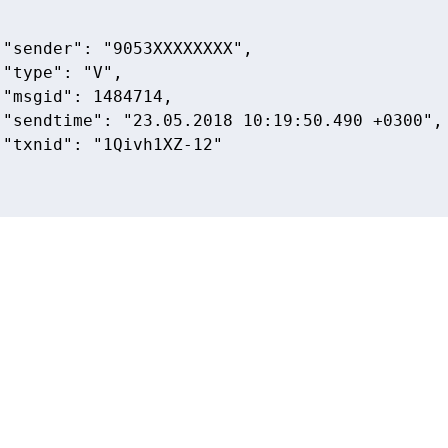
 "sender": "9053XXXXXXXX",  

 "type": "V",  

 "msgid": 1484714,  

 "sendtime": "23.05.2018 10:19:50.490 +0300", 
 "txnid": "1Qivh1XZ-12"  
